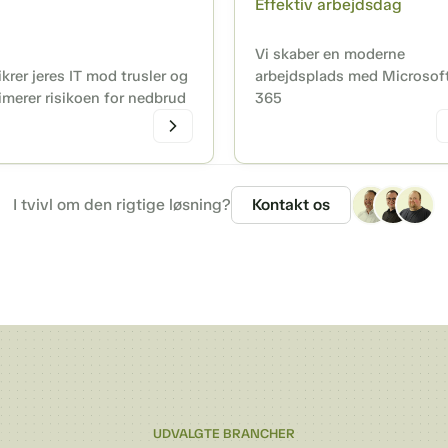
Effektiv arbejdsdag
Vi skaber en moderne
ikrer jeres IT mod trusler og
arbejdsplads med Microsof
imerer risikoen for nedbrud
365
I tvivl om den rigtige løsning?
Kontakt os
UDVALGTE BRANCHER