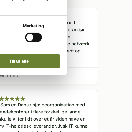
"Jysk IT har hjulpet os professionelt
Marketing
gennem skift fra tidligere IT-leverandør,
optimeret vores IT, sænket vores
omkostninger og forbedret både netværk
og udstyr. Jysk IT er en kompetent og
løsningsorienteret IT-partner."
Tillad alle
Multiflora
"Som en Dansk hjælpeorganisation med
landekontorer i flere forskellige lande,
skulle vi for lidt over et år siden have en
ny IT-helpdesk leverandør. Jysk IT kunne