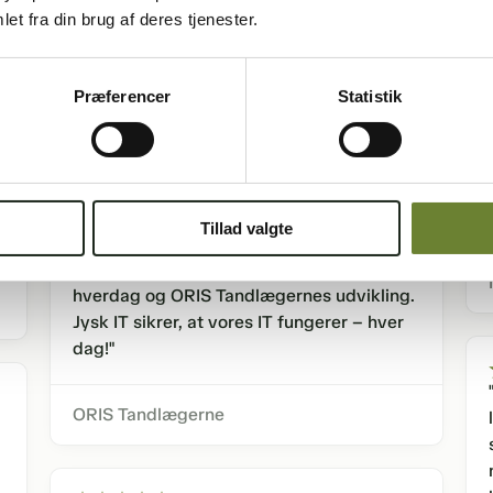
Det siger vores kunder
et fra din brug af deres tjenester.
"Jysk IT er for ORIS Tandlægerne en stærk
Præferencer
Statistik
og værdifuld samarbejdspartner, som
bidrager med både stabil drift og
professionel sparring og en
supportfunktion, der fungerer i praksis. De
er tilgængelige, løsningsorienterede, og
Tillad valgte
har en god forståelse for vores klinikker,
hvilket gør dem til en vigtig del af vores
hverdag og ORIS Tandlægernes udvikling.
Jysk IT sikrer, at vores IT fungerer – hver
dag!"
ORIS Tandlægerne