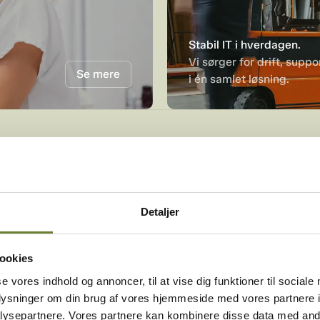
Stabil IT i hverdagen.
Vi sørger for drift, supp
Se mere
i én samlet løsning.
Dansk virksomhed
siden 1985
Certificeret
Microsoft Solutions Partner
3500+ virksomheder
har valgt os
Dansk virksomhed
siden 1985
Certificeret
Microsoft Solutions Partner
Detaljer
ookies
se vores indhold og annoncer, til at vise dig funktioner til sociale
oplysninger om din brug af vores hjemmeside med vores partnere i
KUNDEUDTALELSER
ysepartnere. Vores partnere kan kombinere disse data med andr