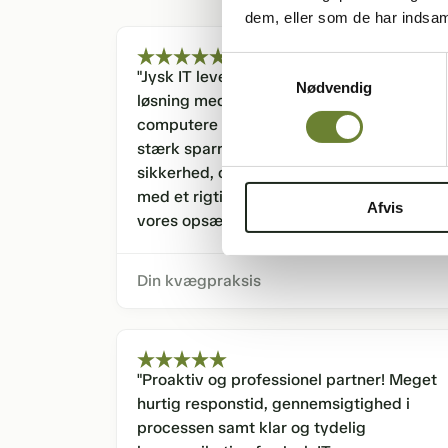
dem, eller som de har indsaml
Samtykkevalg
"Jysk IT leverer vores hardware og M365-
Nødvendig
løsning med imponerende effektivitet –
computere typisk fra dag til dag. De er en
stærk sparringspartner inden for IT-
sikkerhed, og supporten er let tilgængelig
med et rigtigt menneske bag, der kender
Afvis
vores opsætning."
Din kvægpraksis
"Proaktiv og professionel partner! Meget
hurtig responstid, gennemsigtighed i
processen samt klar og tydelig