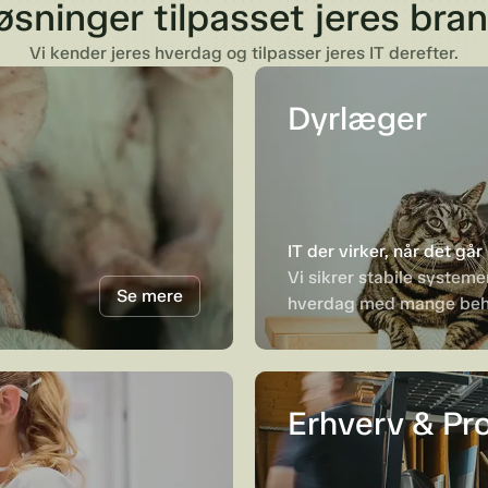
løsninger tilpasset jeres bra
Vi kender jeres hverdag og tilpasser jeres IT derefter.
Dyrlæger
IT der virker, når det går
Vi sikrer stabile systemer
Se mere
hverdag med mange beha
Erhverv & Pr