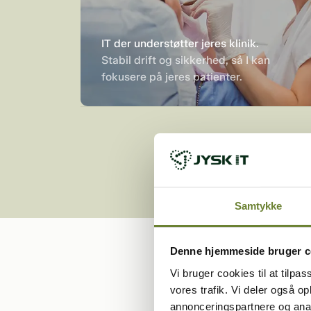
IT der understøtter jeres klinik.
Stabil drift og sikkerhed, så I kan
fokusere på jeres patienter.
Samtykke
Denne hjemmeside bruger c
Vi bruger cookies til at tilpas
vores trafik. Vi deler også 
annonceringspartnere og anal