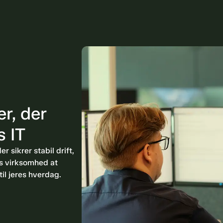
r, der
s IT
r sikrer stabil drift,
es virksomhed at
til jeres hverdag.