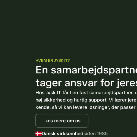
HVEM ER JYSK IT?
En samarbejdspartne
tager ansvar for jere
Hos Jysk IT får I en fast samarbejdspartner, de
høj sikkerhed og hurtig support. Vi lærer jer
kende, så vi kan levere løsninger, der passer 
Dansk virksomhed
siden 1985
Læs mere om os
Certificeret
Microsoft Solutions Partner
3500+ virksomheder
har valgt os
Dansk virksomhed
siden 1985