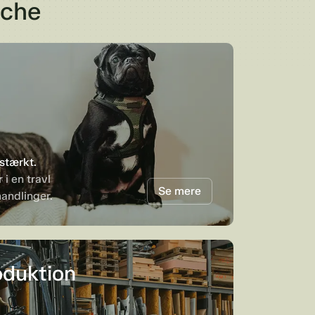
nche
 stærkt.
 i en travl
Se mere
ndlinger.
oduktion