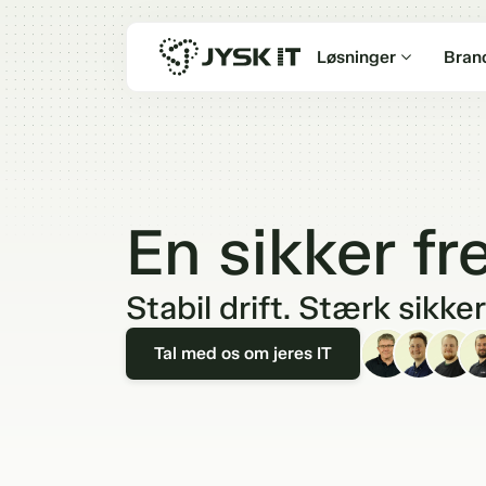
Løsninger
Bran
En sikker fr
Stabil drift. Stærk sikke
Tal med os om jeres IT