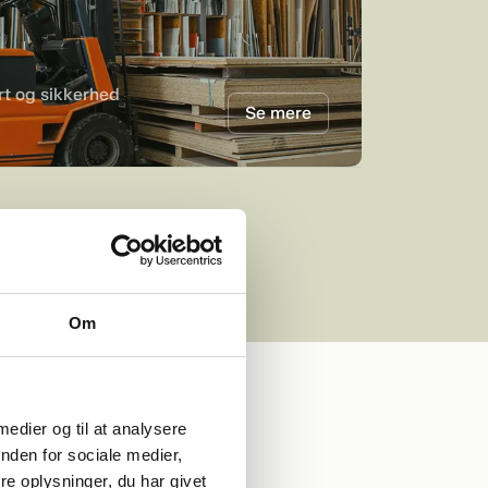
ort og sikkerhed
Se mere
Om
 medier og til at analysere
nden for sociale medier,
e oplysninger, du har givet